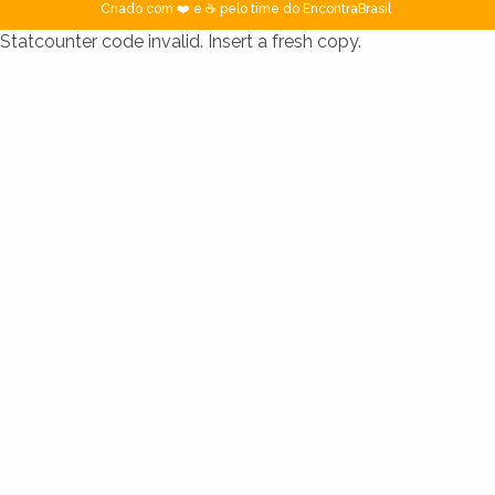
Criado com ❤️ e ☕ pelo time do EncontraBrasil
Statcounter code invalid. Insert a fresh copy.