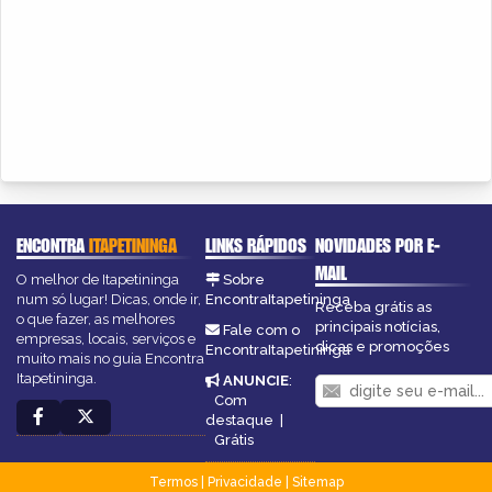
ENCONTRA
ITAPETININGA
LINKS RÁPIDOS
NOVIDADES POR E-
MAIL
O melhor de Itapetininga
Sobre
num só lugar! Dicas, onde ir,
EncontraItapetininga
Receba grátis as
o que fazer, as melhores
principais notícias,
Fale com o
empresas, locais, serviços e
dicas e promoções
EncontraItapetininga
muito mais no guia Encontra
Itapetininga.
ANUNCIE
:
Com
destaque
|
Grátis
Termos
|
Privacidade
|
Sitemap