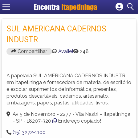
Encontra
Itapetininga
Cadastrar empresa
Fazer login
SUL AMERICANA CADERNOS
Criar conta
INDUSTR
Compartilhar
Avalie!
248
A papelaria SUL AMERICANA CADERNOS INDUSTR
em Itapetininga é fornecedora de material de escritório
e escolar, suprimentos de informática, presentes,
produtos descartáveis, cadernos, artesanato,
embalagens, papéis, pastas, utilidades, livros.
Av 5 de Novembro - 2277 - Vila Nastri – Itapetininga
- SP - 18207-320
Endereço copiado!
(15) 3272-1100