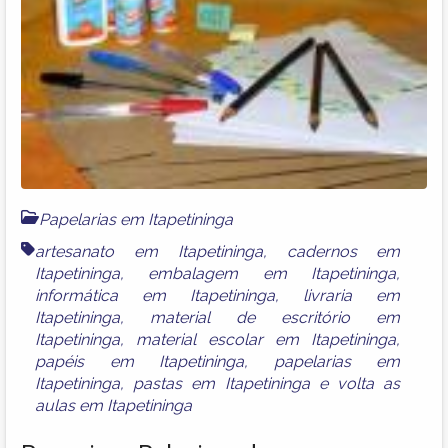
Papelarias em Itapetininga
artesanato em Itapetininga
,
cadernos em
Itapetininga
,
embalagem em Itapetininga
,
informática em Itapetininga
,
livraria em
Itapetininga
,
material de escritório em
Itapetininga
,
material escolar em Itapetininga
,
papéis em Itapetininga
,
papelarias em
Itapetininga
,
pastas em Itapetininga
e
volta as
aulas em Itapetininga