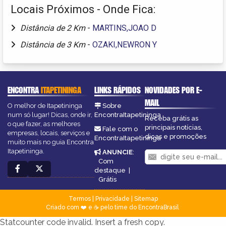
Locais Próximos - Onde Fica:
Distância de 2 Km
-
MARTINS,JOAO D
Distância de 3 Km
-
OZAKI,NEWRON Y
ENCONTRA
ITAPETININGA
LINKS RÁPIDOS
NOVIDADES POR E-
MAIL
O melhor de Itapetininga
Sobre
num só lugar! Dicas, onde ir,
EncontraItapetininga
Receba grátis as
o que fazer, as melhores
principais notícias,
Fale com o
empresas, locais, serviços e
dicas e promoções
EncontraItapetininga
muito mais no guia Encontra
Itapetininga.
ANUNCIE
:
Com
destaque
|
Grátis
Termos
|
Privacidade
|
Sitemap
Criado com ❤️ e ☕ pelo time do EncontraBrasil
Statcounter code invalid. Insert a fresh copy.