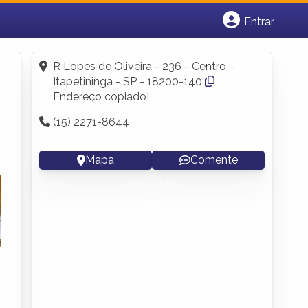
Entrar
Cadastrar empresa
Fazer login
R Lopes de Oliveira - 236 - Centro –
Criar conta
Itapetininga - SP - 18200-140
Endereço copiado!
(15) 2271-8644
Mapa
Comente