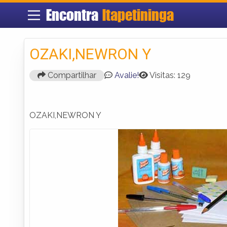
Encontra
Itapetininga
OZAKI,NEWRON Y
Compartilhar
Avalie!
Visitas: 129
OZAKI,NEWRON Y