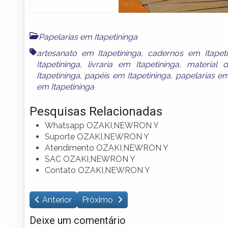
Papelarias em Itapetininga
artesanato em Itapetininga
,
cadernos em Itapeti
Itapetininga
,
livraria em Itapetininga
,
material d
Itapetininga
,
papéis em Itapetininga
,
papelarias em
em Itapetininga
Pesquisas Relacionadas
Whatsapp OZAKI,NEWRON Y
Suporte OZAKI,NEWRON Y
Atendimento OZAKI,NEWRON Y
SAC OZAKI,NEWRON Y
Contato OZAKI,NEWRON Y
Anterior
Próximo
Deixe um comentário