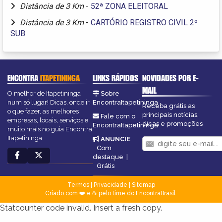
Distância de 3 Km
-
52ª ZONA ELEITORAL
Distância de 3 Km
-
CARTÓRIO REGISTRO CIVIL 2º
SUB
ENCONTRA
ITAPETININGA
LINKS RÁPIDOS
NOVIDADES POR E-
MAIL
O melhor de Itapetininga
Sobre
num só lugar! Dicas, onde ir,
EncontraItapetininga
Receba grátis as
o que fazer, as melhores
principais notícias,
Fale com o
empresas, locais, serviços e
dicas e promoções
EncontraItapetininga
muito mais no guia Encontra
Itapetininga.
ANUNCIE
:
Com
destaque
|
Grátis
Termos
|
Privacidade
|
Sitemap
Criado com ❤️ e ☕ pelo time do EncontraBrasil
Statcounter code invalid. Insert a fresh copy.