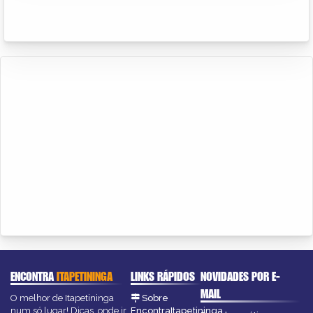
ENCONTRA
ITAPETININGA
LINKS RÁPIDOS
NOVIDADES POR E-
MAIL
O melhor de Itapetininga
Sobre
num só lugar! Dicas, onde ir,
EncontraItapetininga