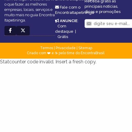
Receba grátis as
o que fazer, as melhores
principais notícias,
Fale com o
empresas, locais, serviços e
dicas e promoções
EncontraItapetininga
muito mais no guia Encontra
Itapetininga.
ANUNCIE
:
Com
destaque
|
Grátis
Termos
|
Privacidade
|
Sitemap
Criado com ❤️ e ☕ pelo time do EncontraBrasil
Statcounter code invalid. Insert a fresh copy.