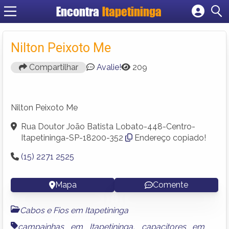
Encontra
Itapetininga
Cadastrar empresa
Fazer login
Nilton Peixoto Me
Criar conta
Compartilhar
Avalie!
209
Nilton Peixoto Me
Rua Doutor João Batista Lobato-448-Centro-
Itapetininga-SP-18200-352
Endereço copiado!
(15) 2271 2525
Mapa
Comente
Cabos e Fios em Itapetininga
campainhas em Itapetininga
,
capacitores em