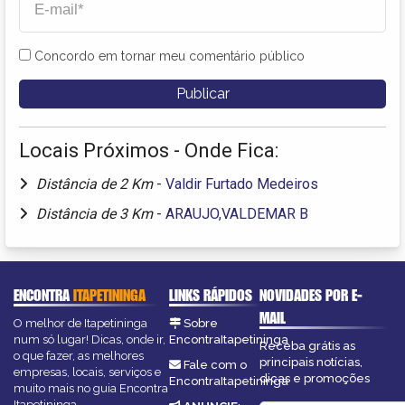
Concordo em tornar meu comentário público
Locais Próximos - Onde Fica:
Distância de 2 Km
-
Valdir Furtado Medeiros
Distância de 3 Km
-
ARAUJO,VALDEMAR B
ENCONTRA
ITAPETININGA
LINKS RÁPIDOS
NOVIDADES POR E-
MAIL
O melhor de Itapetininga
Sobre
num só lugar! Dicas, onde ir,
EncontraItapetininga
Receba grátis as
o que fazer, as melhores
principais notícias,
Fale com o
empresas, locais, serviços e
dicas e promoções
EncontraItapetininga
muito mais no guia Encontra
Itapetininga.