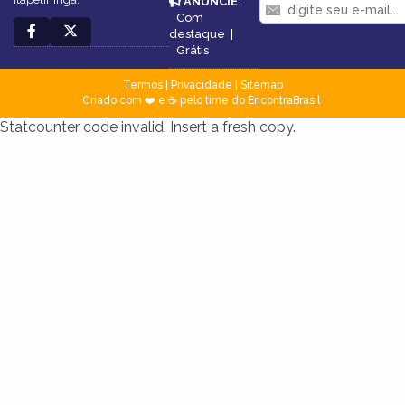
ANUNCIE
:
Com
destaque
|
Grátis
Termos
|
Privacidade
|
Sitemap
Criado com ❤️ e ☕ pelo time do EncontraBrasil
Statcounter code invalid. Insert a fresh copy.