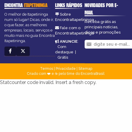
ENCONTRA
ITAPETININGA
LINKS RÁPIDOS
NOVIDADES POR E-
MAIL
O melhor de Itapetininga
Sobre
num só lugar! Dicas, onde ir,
EncontraItapetininga
Receba grátis as
o que fazer, as melhores
principais notícias,
Fale com o
empresas, locais, serviços e
dicas e promoções
EncontraItapetininga
muito mais no guia Encontra
Itapetininga.
ANUNCIE
:
Com
destaque
|
Grátis
Termos
|
Privacidade
|
Sitemap
Criado com ❤️ e ☕ pelo time do EncontraBrasil
Statcounter code invalid. Insert a fresh copy.