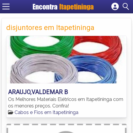
Encontra
Itapetininga
Cadastrar empresa
Fazer login
disjuntores em Itapetininga
Criar conta
ARAUJO,VALDEMAR B
Os Melhores Materiais Elétricos em Itapetininga com
os menores preços. Confira!
Cabos e Fios em Itapetininga