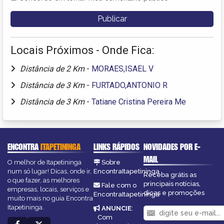
Locais Próximos - Onde Fica:
Distância de 2 Km
-
MORAES,ISAEL V
Distância de 3 Km
-
FURTADO,ANTONIO R
Distância de 3 Km
-
Tatiane Cristina Pereira Me
ENCONTRA
ITAPETININGA
LINKS RÁPIDOS
NOVIDADES POR E-
MAIL
O melhor de Itapetininga
Sobre
num só lugar! Dicas, onde ir,
EncontraItapetininga
Receba grátis as
o que fazer, as melhores
principais notícias,
Fale com o
empresas, locais, serviços e
dicas e promoções
EncontraItapetininga
muito mais no guia Encontra
Itapetininga.
ANUNCIE
:
Com