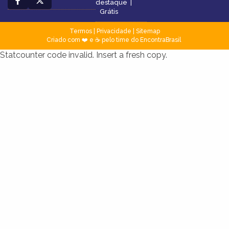
destaque
|
Grátis
Termos
|
Privacidade
|
Sitemap
Criado com ❤️ e ☕ pelo time do EncontraBrasil
Statcounter code invalid. Insert a fresh copy.