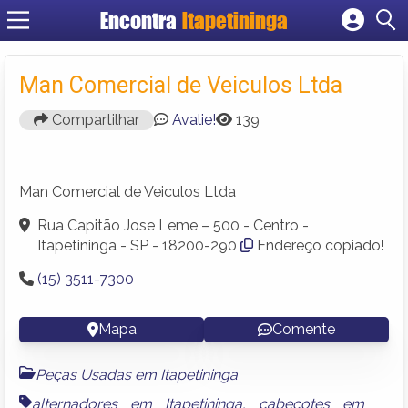
Encontra
Itapetininga
Cadastrar empresa
Fazer login
Man Comercial de Veiculos Ltda
Criar conta
Compartilhar
Avalie!
139
Man Comercial de Veiculos Ltda
Rua Capitão Jose Leme – 500 - Centro -
Itapetininga - SP - 18200-290
Endereço copiado!
(15) 3511-7300
Mapa
Comente
Peças Usadas em Itapetininga
alternadores em Itapetininga
,
cabeçotes em