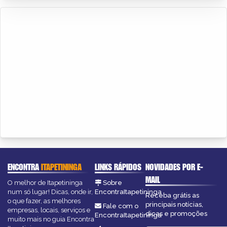
ENCONTRA
ITAPETININGA
LINKS RÁPIDOS
NOVIDADES POR E-
MAIL
O melhor de Itapetininga
Sobre
num só lugar! Dicas, onde ir,
EncontraItapetininga
Receba grátis as
o que fazer, as melhores
principais notícias,
Fale com o
empresas, locais, serviços e
dicas e promoções
EncontraItapetininga
muito mais no guia Encontra