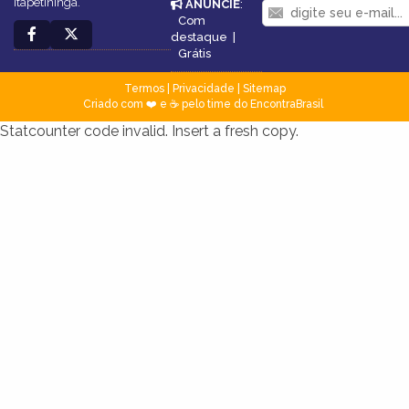
Itapetininga.
ANUNCIE
:
Com
destaque
|
Grátis
Termos
|
Privacidade
|
Sitemap
Criado com ❤️ e ☕ pelo time do EncontraBrasil
Statcounter code invalid. Insert a fresh copy.