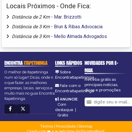
Locais Próximos - Onde Fica:
Distância de 2 Km
-
Mar. Brizzotti
Distância de 3 Km
-
Brun & Ribas Advocacia
Distância de 3 Km
-
Mello Almada Advogados
ENCONTRA
ITAPETININGA
LINKS RÁPIDOS
NOVIDADES POR E-
MAIL
O melhor de Itapetininga
Sobre
num só lugar! Dicas, onde ir,
EncontraItapetininga
Receba grátis as
o que fazer, as melhores
principais notícias,
Fale com o
empresas, locais, serviços e
dicas e promoções
EncontraItapetininga
muito mais no guia Encontra
Itapetininga.
ANUNCIE
:
Com
destaque
|
Grátis
Termos
|
Privacidade
|
Sitemap
Criado com ❤️ e ☕ pelo time do EncontraBrasil