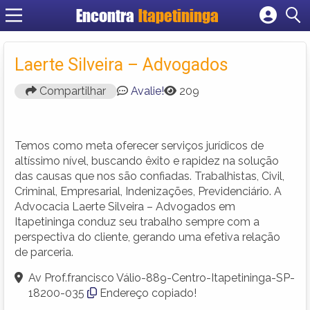
Encontra
Itapetininga
Cadastrar empresa
Fazer login
Laerte Silveira – Advogados
Criar conta
Compartilhar
Avalie!
209
Temos como meta oferecer serviços jurídicos de
altíssimo nível, buscando êxito e rapidez na solução
das causas que nos são confiadas. Trabalhistas, Civil,
Criminal, Empresarial, Indenizações, Previdenciário. A
Advocacia Laerte Silveira – Advogados em
Itapetininga conduz seu trabalho sempre com a
perspectiva do cliente, gerando uma efetiva relação
de parceria.
Av Prof.francisco Válio-889-Centro-Itapetininga-SP-
18200-035
Endereço copiado!