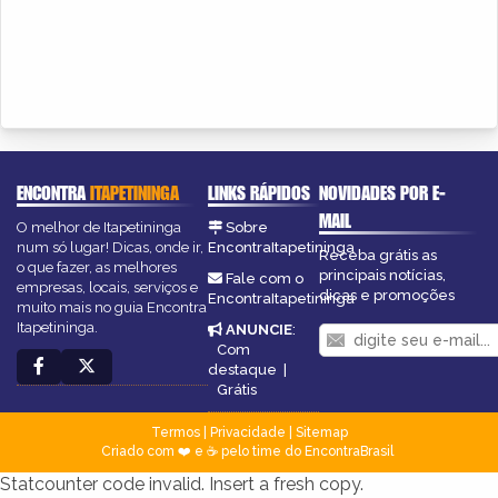
ENCONTRA
ITAPETININGA
LINKS RÁPIDOS
NOVIDADES POR E-
MAIL
O melhor de Itapetininga
Sobre
num só lugar! Dicas, onde ir,
EncontraItapetininga
Receba grátis as
o que fazer, as melhores
principais notícias,
Fale com o
empresas, locais, serviços e
dicas e promoções
EncontraItapetininga
muito mais no guia Encontra
Itapetininga.
ANUNCIE
:
Com
destaque
|
Grátis
Termos
|
Privacidade
|
Sitemap
Criado com ❤️ e ☕ pelo time do EncontraBrasil
Statcounter code invalid. Insert a fresh copy.