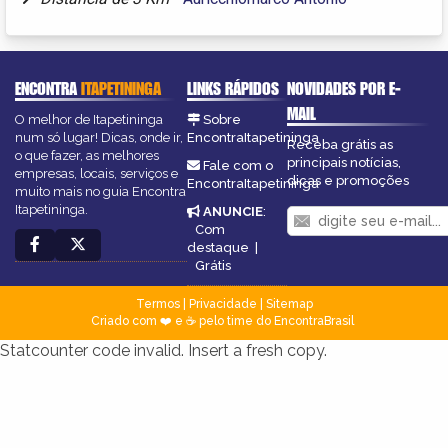
ENCONTRA
ITAPETININGA
LINKS RÁPIDOS
NOVIDADES POR E-
MAIL
O melhor de Itapetininga
Sobre
num só lugar! Dicas, onde ir,
EncontraItapetininga
Receba grátis as
o que fazer, as melhores
principais notícias,
Fale com o
empresas, locais, serviços e
dicas e promoções
EncontraItapetininga
muito mais no guia Encontra
Itapetininga.
ANUNCIE
:
Com
destaque
|
Grátis
Termos
|
Privacidade
|
Sitemap
Criado com ❤️ e ☕ pelo time do EncontraBrasil
Statcounter code invalid. Insert a fresh copy.