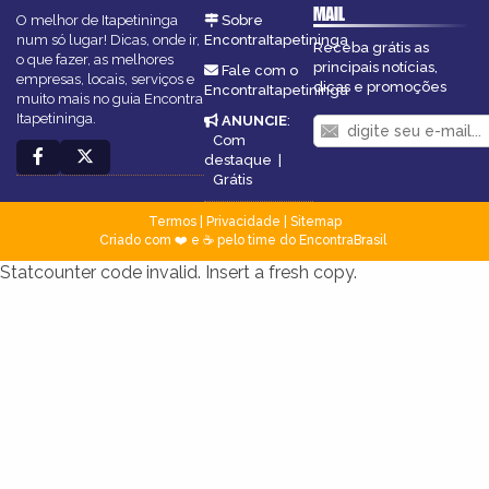
MAIL
O melhor de Itapetininga
Sobre
num só lugar! Dicas, onde ir,
EncontraItapetininga
Receba grátis as
o que fazer, as melhores
principais notícias,
Fale com o
empresas, locais, serviços e
dicas e promoções
EncontraItapetininga
muito mais no guia Encontra
Itapetininga.
ANUNCIE
:
Com
destaque
|
Grátis
Termos
|
Privacidade
|
Sitemap
Criado com ❤️ e ☕ pelo time do EncontraBrasil
Statcounter code invalid. Insert a fresh copy.