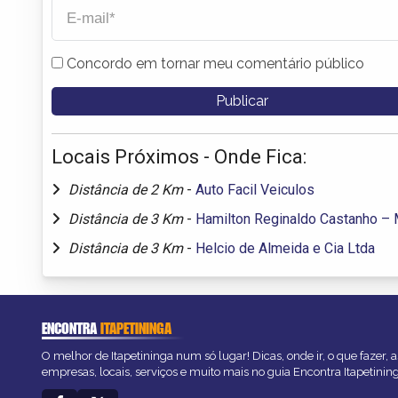
Concordo em tornar meu comentário público
Locais Próximos - Onde Fica:
Distância de 2 Km
-
Auto Facil Veiculos
Distância de 3 Km
-
Hamilton Reginaldo Castanho –
Distância de 3 Km
-
Helcio de Almeida e Cia Ltda
ENCONTRA
ITAPETININGA
O melhor de Itapetininga num só lugar! Dicas, onde ir, o que fazer,
empresas, locais, serviços e muito mais no guia Encontra Itapetinin