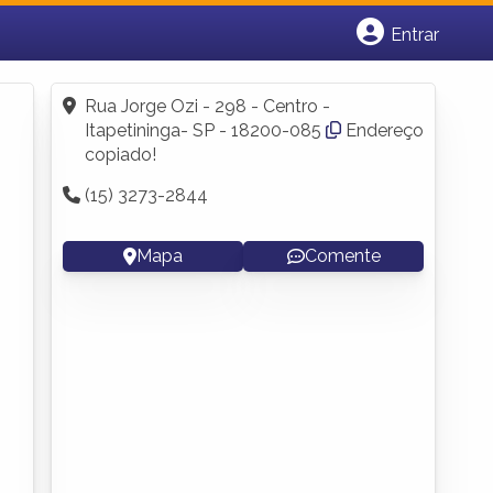
Entrar
Cadastrar empresa
Fazer login
Rua Jorge Ozi - 298 - Centro -
Criar conta
Itapetininga- SP - 18200-085
Endereço
copiado!
(15) 3273-2844
Mapa
Comente