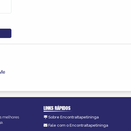
 Me
LINKS RÁPIDOS
 as melhores
Sobre EncontraItapetininga
ga.
Fale com o EncontraItapetininga