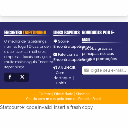
ENCONTRA
ITAPETININGA
LINKS RÁPIDOS
NOVIDADES POR E-
MAIL
O melhor de Itapetininga
Sobre
num só lugar! Dicas, onde ir,
EncontraItapetininga
Receba grátis as
o que fazer, as melhores
principais notícias,
Fale com o
empresas, locais, serviços e
dicas e promoções
EncontraItapetininga
muito mais no guia Encontra
Itapetininga.
ANUNCIE
:
Com
destaque
|
Grátis
Termos
|
Privacidade
|
Sitemap
Criado com ❤️ e ☕ pelo time do EncontraBrasil
Statcounter code invalid. Insert a fresh copy.