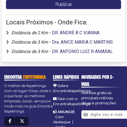
Locais Próximos - Onde Fica:
Distância de 2 Km
-
DR. ANDRÉ A C VIANNA
Distância de 3 Km
-
Dra. ANICE MARIA C MARTINS
Distância de 3 Km
-
DR. ANTONIO LUIZ R AMARAL
ENCONTRA
ITAPETININGA
LINKS RÁPIDOS
NOVIDADES POR E-
MAIL
O melhor de Itapetininga
Sobre
num só lugar! Dicas, onde ir,
EncontraItapetininga
Receba grátis as
o que fazer, as melhores
principais notícias,
Fale com o
empresas, locais, serviços e
dicas e promoções
EncontraItapetininga
muito mais no guia Encontra
Itapetininga.
ANUNCIE
:
Com
destaque
|