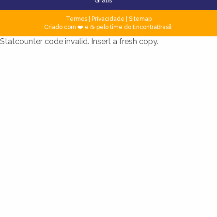
Grátis
Termos
|
Privacidade
|
Sitemap
Criado com ❤️ e ☕ pelo time do EncontraBrasil
Statcounter code invalid. Insert a fresh copy.