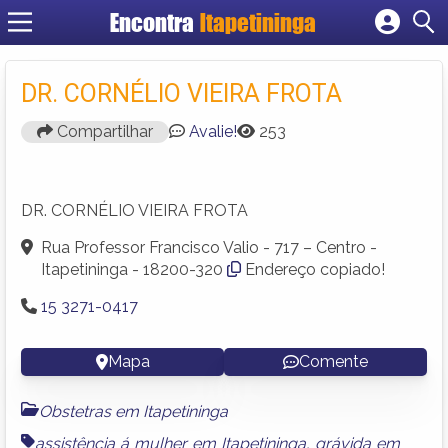
Encontra
Itapetininga
Cadastrar empresa
Fazer login
DR. CORNÉLIO VIEIRA FROTA
Criar conta
Compartilhar
Avalie!
253
DR. CORNÉLIO VIEIRA FROTA
Rua Professor Francisco Valio - 717 – Centro -
Itapetininga - 18200-320
Endereço copiado!
15 3271-0417
Mapa
Comente
Obstetras em Itapetininga
assistência á mulher em Itapetininga
,
grávida em