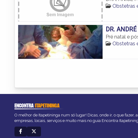
Obstetras 
DR. ANDRÉ
Pré natal e pó
Obstetras 
ENCONTRA
ITAPETININGA
O melhor de Itapetininga num só lugar! Dicas, onde ir, o que fazer,
empresas, locais, serviços e muito mais no guia Encontra Itapetinin