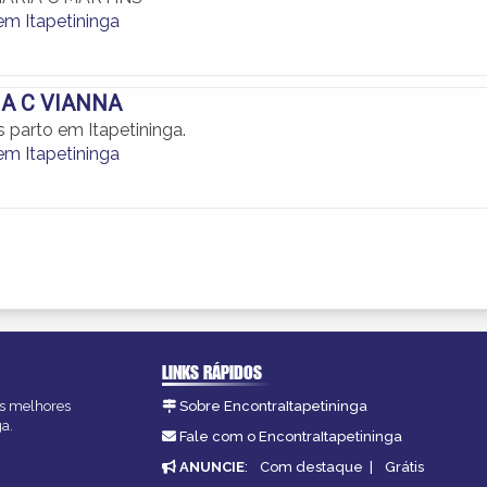
em Itapetininga
 A C VIANNA
s parto em Itapetininga.
em Itapetininga
LINKS RÁPIDOS
 as melhores
Sobre EncontraItapetininga
ga.
Fale com o EncontraItapetininga
ANUNCIE
:
Com destaque
|
Grátis