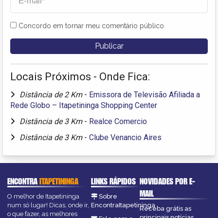
Concordo em tornar meu comentário público
Locais Próximos - Onde Fica:
Distância de 2 Km
-
Emissora de Televisão Afiliada a
Rede Globo – Itapetininga Shopping Center
Distância de 3 Km
-
Realce Comercio
Distância de 3 Km
-
Clube Venancio Aires
ENCONTRA
ITAPETININGA
LINKS RÁPIDOS
NOVIDADES POR E-
MAIL
O melhor de Itapetininga
Sobre
num só lugar! Dicas, onde ir,
EncontraItapetininga
Receba grátis as
o que fazer, as melhores
principais notícias,