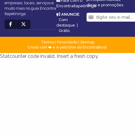
Fale com o
empresas, locais, serviços e
dicas e promoções
EncontraItapetininga
muito mais no guia Encontra
Itapetininga.
ANUNCIE
:
Com
destaque
|
Grátis
Termos
|
Privacidade
|
Sitemap
Criado com ❤️ e ☕ pelo time do EncontraBrasil
Statcounter code invalid. Insert a fresh copy.