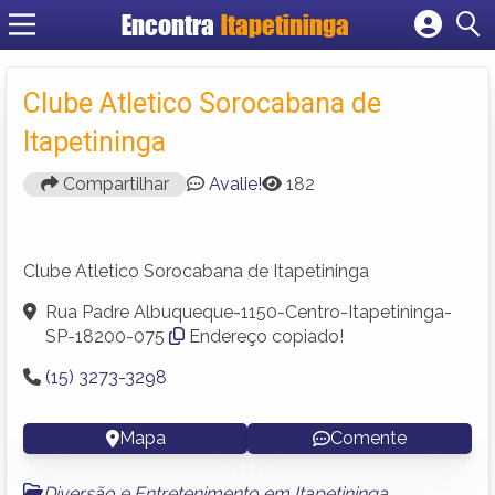
Encontra
Itapetininga
Cadastrar empresa
Fazer login
Clube Atletico Sorocabana de
Criar conta
Itapetininga
Compartilhar
Avalie!
182
Clube Atletico Sorocabana de Itapetininga
Rua Padre Albuqueque-1150-Centro-Itapetininga-
SP-18200-075
Endereço copiado!
(15) 3273-3298
Mapa
Comente
Diversão e Entretenimento em Itapetininga