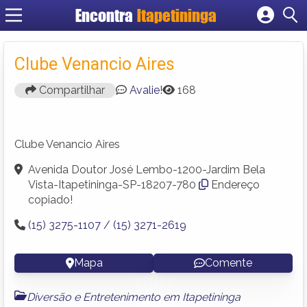
Encontra
Itapetininga
Cadastrar empresa
Fazer login
Clube Venancio Aires
Criar conta
Compartilhar
Avalie!
168
Clube Venancio Aires
Avenida Doutor José Lembo-1200-Jardim Bela
Vista-Itapetininga-SP-18207-780
Endereço
copiado!
(15) 3275-1107 / (15) 3271-2619
Mapa
Comente
Diversão e Entretenimento em Itapetininga