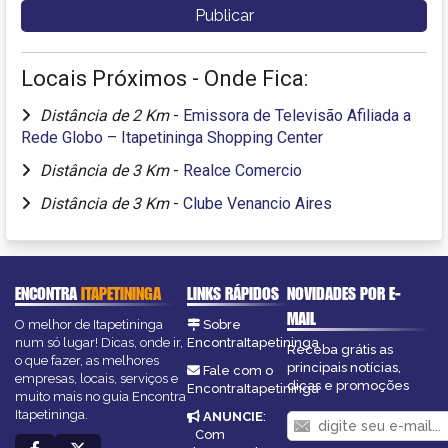
Locais Próximos - Onde Fica:
Distância de 2 Km
-
Emissora de Televisão Afiliada a
Rede Globo – Itapetininga Shopping Center
Distância de 3 Km
-
Realce Comercio
Distância de 3 Km
-
Clube Venancio Aires
ENCONTRA
ITAPETININGA
LINKS RÁPIDOS
NOVIDADES POR E-
MAIL
O melhor de Itapetininga
Sobre
num só lugar! Dicas, onde ir,
EncontraItapetininga
Receba grátis as
o que fazer, as melhores
principais notícias,
Fale com o
empresas, locais, serviços e
dicas e promoções
EncontraItapetininga
muito mais no guia Encontra
Itapetininga.
ANUNCIE
:
Com