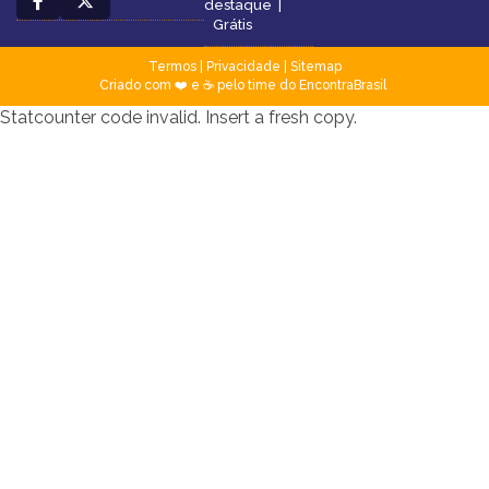
destaque
|
Grátis
Termos
|
Privacidade
|
Sitemap
Criado com ❤️ e ☕ pelo time do EncontraBrasil
Statcounter code invalid. Insert a fresh copy.