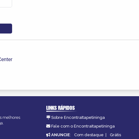
Center
LINKS RÁPIDOS
 as melhores
Sobre EncontraItapetininga
ga.
Fale com o EncontraItapetininga
ANUNCIE
:
Com destaque
|
Grátis