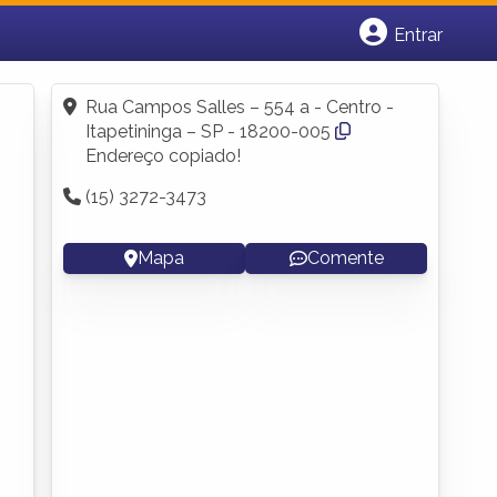
Entrar
Cadastrar empresa
Fazer login
Rua Campos Salles – 554 a - Centro -
Criar conta
Itapetininga – SP - 18200-005
Endereço copiado!
(15) 3272-3473
Mapa
Comente