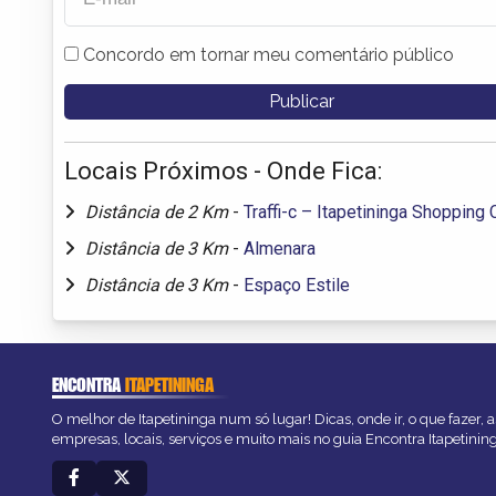
Concordo em tornar meu comentário público
Locais Próximos - Onde Fica:
Distância de 2 Km
-
Traffi-c – Itapetininga Shopping 
Distância de 3 Km
-
Almenara
Distância de 3 Km
-
Espaço Estile
ENCONTRA
ITAPETININGA
O melhor de Itapetininga num só lugar! Dicas, onde ir, o que fazer,
empresas, locais, serviços e muito mais no guia Encontra Itapetinin