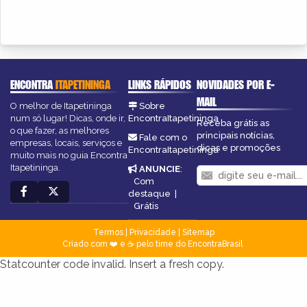
ENCONTRA
ITAPETININGA
LINKS RÁPIDOS
NOVIDADES POR E-
MAIL
O melhor de Itapetininga
Sobre
num só lugar! Dicas, onde ir,
EncontraItapetininga
Receba grátis as
o que fazer, as melhores
principais notícias,
Fale com o
empresas, locais, serviços e
dicas e promoções
EncontraItapetininga
muito mais no guia Encontra
Itapetininga.
ANUNCIE
:
Com
destaque
|
Grátis
Termos
|
Privacidade
|
Sitemap
Criado com ❤️ e ☕ pelo time do EncontraBrasil
Statcounter code invalid. Insert a fresh copy.