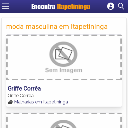
Encontra
Itapetininga
Cadastrar empresa
Fazer login
moda masculina em Itapetininga
Criar conta
Griffe Corrêa
Griffe Corrêa
Malharias em Itapetininga