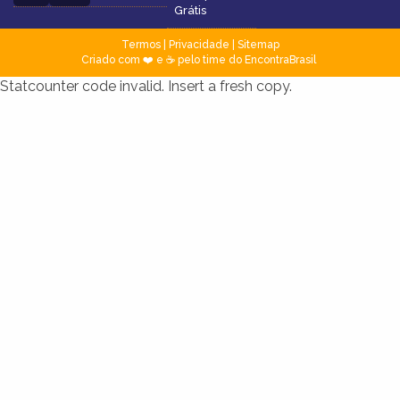
Grátis
Termos
|
Privacidade
|
Sitemap
Criado com ❤️ e ☕ pelo time do EncontraBrasil
Statcounter code invalid. Insert a fresh copy.