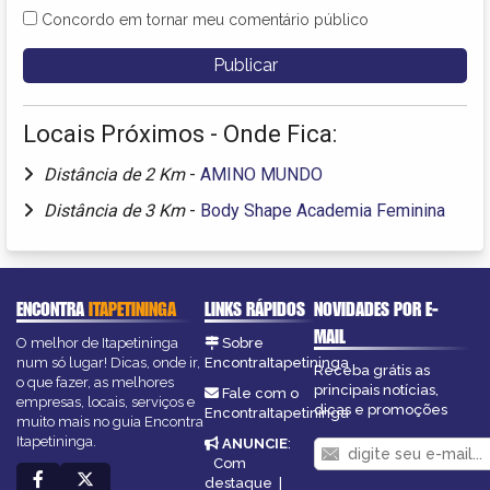
Concordo em tornar meu comentário público
Locais Próximos - Onde Fica:
Distância de 2 Km
-
AMINO MUNDO
Distância de 3 Km
-
Body Shape Academia Feminina
ENCONTRA
ITAPETININGA
LINKS RÁPIDOS
NOVIDADES POR E-
MAIL
O melhor de Itapetininga
Sobre
num só lugar! Dicas, onde ir,
EncontraItapetininga
Receba grátis as
o que fazer, as melhores
principais notícias,
Fale com o
empresas, locais, serviços e
dicas e promoções
EncontraItapetininga
muito mais no guia Encontra
Itapetininga.
ANUNCIE
:
Com
destaque
|