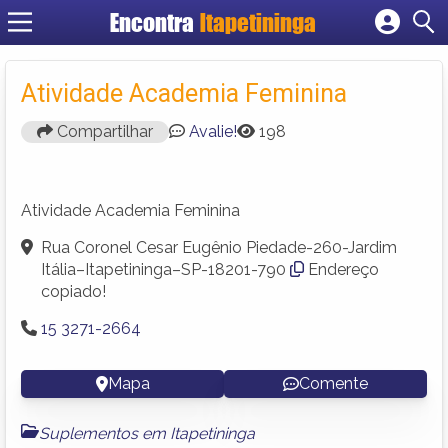
Encontra
Itapetininga
Cadastrar empresa
Fazer login
Atividade Academia Feminina
Criar conta
Compartilhar
Avalie!
198
Atividade Academia Feminina
Rua Coronel Cesar Eugênio Piedade-260-Jardim
Itália–Itapetininga–SP-18201-790
Endereço
copiado!
15 3271-2664
Mapa
Comente
Suplementos em Itapetininga