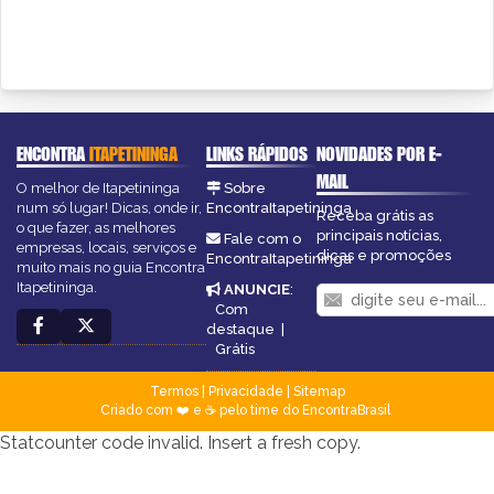
ENCONTRA
ITAPETININGA
LINKS RÁPIDOS
NOVIDADES POR E-
MAIL
O melhor de Itapetininga
Sobre
num só lugar! Dicas, onde ir,
EncontraItapetininga
Receba grátis as
o que fazer, as melhores
principais notícias,
Fale com o
empresas, locais, serviços e
dicas e promoções
EncontraItapetininga
muito mais no guia Encontra
Itapetininga.
ANUNCIE
:
Com
destaque
|
Grátis
Termos
|
Privacidade
|
Sitemap
Criado com ❤️ e ☕ pelo time do EncontraBrasil
Statcounter code invalid. Insert a fresh copy.