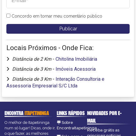
Concordo em tornar meu comentário público
Locais Próximos - Onde Fica:
Distância de 2 Km
-
Chitolina Imobiliária
Distância de 3 Km
-
Imóveis Acessoria
Distância de 3 Km
-
Interação Consultoria e
Assessoria Empresarial S/C Ltda
ENCONTRA
ITAPETININGA
LINKS RÁPIDOS
NOVIDADES POR E-
MAIL
O melhor de Itapetininga
Sobre
num só lugar! Dicas, onde ir,
EncontraItapetininga
Receba grátis as
o que fazer, as melhores
principais notícias,