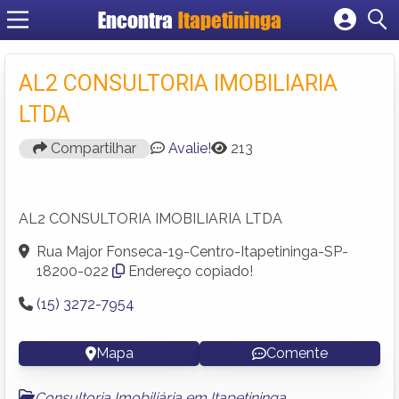
Encontra
Itapetininga
Cadastrar empresa
Fazer login
AL2 CONSULTORIA IMOBILIARIA
Criar conta
LTDA
Compartilhar
Avalie!
213
AL2 CONSULTORIA IMOBILIARIA LTDA
Rua Major Fonseca-19-Centro-Itapetininga-SP-
18200-022
Endereço copiado!
(15) 3272-7954
Mapa
Comente
Consultoria Imobiliária em Itapetininga