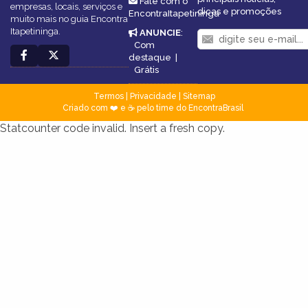
Fale com o
empresas, locais, serviços e
dicas e promoções
EncontraItapetininga
muito mais no guia Encontra
Itapetininga.
ANUNCIE
:
Com
destaque
|
Grátis
Termos
|
Privacidade
|
Sitemap
Criado com ❤️ e ☕ pelo time do EncontraBrasil
Statcounter code invalid. Insert a fresh copy.