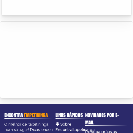
ENCONTRA
ITAPETININGA
LINKS RÁPIDOS
NOVIDADES POR E-
MAIL
O melhor de Itapetininga
Sobre
num só lugar! Dicas, onde ir,
EncontraItapetininga
Receba grátis as