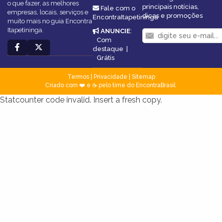
o que fazer, as melhores
principais notícias,
Fale com o
empresas, locais, serviços e
dicas e promoções
EncontraItapetininga
muito mais no guia Encontra
Itapetininga.
ANUNCIE
:
Com
destaque
|
Grátis
Termos
|
Privacidade
|
Sitemap
Criado com ❤️ e ☕ pelo time do EncontraBrasil
Statcounter code invalid. Insert a fresh copy.