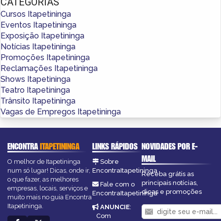
CATEGORIAS
Cursos Itapetininga
Eventos Itapetininga
Exposição Itapetininga
Notícias Itapetininga
Promoções Itapetininga
Reclamações Itapetininga
Shows Itapetininga
Teatro Itapetininga
Trânsito Itapetininga
Vagas de Empregos Itapetininga
ENCONTRA
ITAPETININGA
LINKS RÁPIDOS
NOVIDADES POR E-
MAIL
O melhor de Itapetininga
Sobre
num só lugar! Dicas, onde ir,
EncontraItapetininga
Receba grátis as
o que fazer, as melhores
principais notícias,
Fale com o
empresas, locais, serviços e
dicas e promoções
EncontraItapetininga
muito mais no guia Encontra
Itapetininga.
ANUNCIE
:
Com