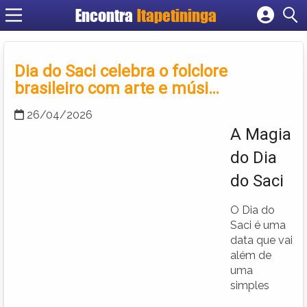
Encontra
Itapetininga
Cadastrar empresa
Fazer login
Dia do Saci celebra o folclore
Criar conta
brasileiro com arte e músi…
26/04/2026
A Magia
do Dia
do Saci
O Dia do
Saci é uma
data que vai
além de
uma
simples