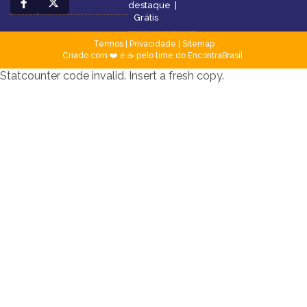
destaque
|
Grátis
Termos
|
Privacidade
|
Sitemap
Criado com ❤️ e ☕ pelo time do EncontraBrasil
Statcounter code invalid. Insert a fresh copy.