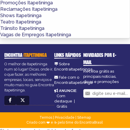
Promoções Itapetininga
Reclamações Itapetininga
Shows Itapetininga
Teatro Itapetininga
Trânsito Itapetininga
Vagas de Empregos Itapetininga
ENCONTRA
ITAPETININGA
LINKS RÁPIDOS
NOVIDADES POR E-
MAIL
O melhor de Itapetininga
Sobre
num só lugar! Dicas, onde ir,
EncontraItapetininga
Receba grátis as
o que fazer, as melhores
principais notícias,
Fale com o
empresas, locais, serviços e
dicas e promoções
EncontraItapetininga
muito mais no guia Encontra
Itapetininga.
ANUNCIE
:
Com
destaque
|
Grátis
Termos
|
Privacidade
|
Sitemap
Criado com ❤️ e ☕ pelo time do EncontraBrasil