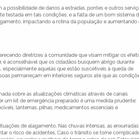
a possibilidade de danos a estradas, pontes e outros serviç
te testada em tais condições, e a falta de um bom sistema 
agamento, impactando a rotina da população e aumentando 
ferecendo diretrizes à comunidade que visam mitigar os efeit
ar, é aconselhável que os cidadãos busquem abrigo durante
 especialmente aquelas que estão suscetíveis à queda de
ssoas permaneçam em interiores seguros até que as condiçõ
ada sobre as atualizações climáticas através de canais
s. Ter um kit de emergência preparado é uma medida prudente;
ecíveis, lanternas, pilhas, medicamentos essenciais e
ituações de alagamento. Nas chuvas intensas, as enxurradas
r o risco de acidentes. Caso o trânsito se torne complicad