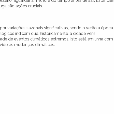
ssário, aguardar a melhora do tempo antes de sair. Estar cie
uga são ações cruciais.
a
 por variações sazonais significativas, sendo o verão a época
ógicos indicam que, historicamente, a cidade vem
ade de eventos climáticos extremos. Isto está em linha com
evido às mudanças climáticas.