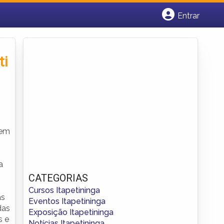
Entrar
Cadastrar empresa
Fazer login
Criar conta
ti
vem
a
CATEGORIAS
Cursos Itapetininga
as
Eventos Itapetininga
das
Exposição Itapetininga
s e
Notícias Itapetininga