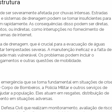
strutura
ode ser severamente afetada por chuvas intensas. Estradas
 e sistemas de drenagem podem se tornar insuficientes para
 rapidamente. As consequências disso podem ser diretas,
os, ou indiretas, como interrupções no fornecimento de
stemas de internet.
ra de drenagem, que é crucial para a evacuação de águas
ntar tempestades severas. A manutenção ineficaz e a falta de
ade mais vulnerável. Os problemas podem incluir o
lagamentos e outras questões de mobilidade.
e emergência que se torna fundamental em situações de crise
orpo de Bombeiros, a Polícia Militar e outros serviços de
udar a população. Eles atuam em resgates, distribuição de
mento em situações adversas.
efesa Civil que realizam monitoramento, avaliação de risc