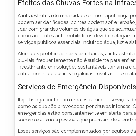
Efeitos das Chuvas Fortes na Infrae
A infraestrutura de uma cidade como Itapetininga p
podem ser danificadas, pontes podem sofrer erosão,
lidar com grandes volumes de água que se acumulam
como acidentes automobilísticos devido a alagament
serviços públicos essenciais, incluindo água, luz e si
Além dos problemas nas vias urbanas, a infraestrutu
pluviais, frequentemente não é suficiente para enfre
investimento em soluções sustentáveis tornam a cid
entupimento de bueiros e galerias, resultando em a
Serviços de Emergência Disponíveis
Itapetininga conta com uma estrutura de serviços d
como as que são provocadas por chuvas intensas. O C
emergências estão constantemente em alerta para aj
socorro e auxílio a pessoas que precisam de atendi
Esses serviços são complementados por equipes da D