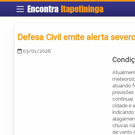
Encontra
Itapetininga
Defesa Civil emite alerta severo
03/01/2026
Condiç
Atualment
meteoroló
atuando f
previsões
continuar,
cidade e 
indicando 
alagament
chuvas nã
de vento 