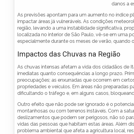
danos a es
As previsões apontam para um aumento no índice plu
impactar áreas já vulneráveis. As condições meteorol
região, levando a uma instabilidade significativa, pr
localizada no interior de São Paulo, vê-se em uma po
especialmente durante os meses de verão, quando o
Impactos das Chuvas na Região
As chuvas intensas afetam a vida dos cidadãos de I
imediatas quanto consequências a longo prazo. Prime
preocupações; as enxurradas que ocorrem em certos 
propriedades e veículos. Em áreas não preparadas p
dificultando o tráfego e, em alguns casos, bloqueand
Outro efeito que não pode ser ignorado é o potencia
montanhosas ou com terrenos instáveis. Com a satur
deslizamentos que podem ser perigosos, não só par
vidas das pessoas que habitam estas áreas. Além di
problema ambiental que afeta a agricultura local, re