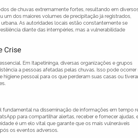
íodos de chuvas extremamente fortes, resultando em diverso
u um dos maiores volumes de precipitação já registrados,
 urbana. As autoridades locais estão constantemente se
siliência diante das intempéries, mas a vulnerabilidade
 Crise
ssencial. Em Itapetininga, diversas organizações e grupos
istência a pessoas afetadas pelas chuvas. Isso pode ocorrer
de higiene pessoal para os que perderam suas casas ou tiver
es.
l fundamental na disseminação de informações em tempo re
sApp para compartilhar alertas, receber e fornecer ajudas, 
idade é um elo vital que garante que os mais vulneráveis
após os eventos adversos.