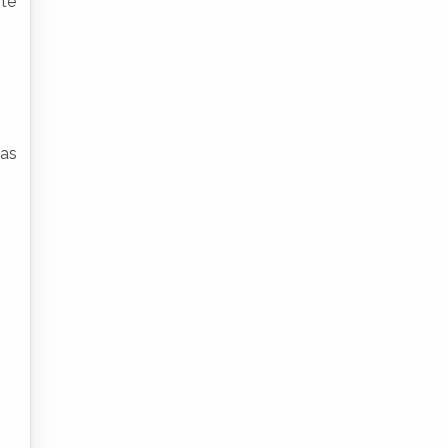
nte
 as