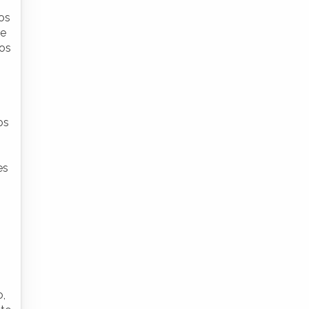
os
de
os
os
es
o,