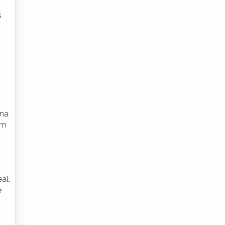
s
 na
am
al.
e