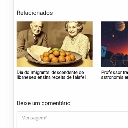
Relacionados
Dia do Imigrante: descendente de
Professor tr
libaneses ensina receita de falafel
astronomia em
que preserva história e cultura
interior de SP
familiar
Deixe um comentário