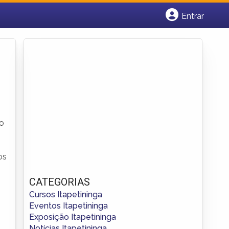
Entrar
Cadastrar empresa
Fazer login
Criar conta
mo
os
CATEGORIAS
Cursos Itapetininga
Eventos Itapetininga
Exposição Itapetininga
Notícias Itapetininga