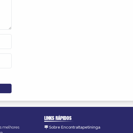
LINKS RÁPIDOS
 as melhores
Sobre EncontraItapetininga
ga.