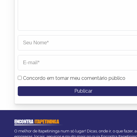
Concordo em tornar meu comentário público
ENCONTRA
ITAPETININGA
O melhor de Itapetininga num só lugar! Dicas, onde ir, o que fazer,
empresas, locais, serviços e muito mais no guia Encontra Itapetinin