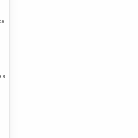
de
e
e a