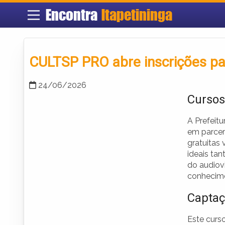
Encontra
Itapetininga
CULTSP PRO abre inscrições par
24/06/2026
Cursos
A Prefeitu
em parce
gratuitas 
ideais ta
do audiov
conhecime
Captaç
Este curs