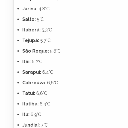
Jarinu:
4,8°C
Salto:
5°C
Itaberá:
5,3°C
Tejupá:
5,7°C
São Roque:
5,8°C
Itaí:
6,2°C
Sarapuí:
6,4°C
Cabreúva:
6,6°C
Tatuí:
6,6°C
Itatiba:
6,9°C
Itu:
6,9°C
Jundiaí:
7°C