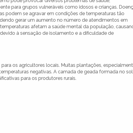
tremo pode provocar diversos problemas de saúde,
ente para grupos vulneráveis como idosos e crianças. Doen
rias podem se agravar em condições de temperaturas tão
odendo gerar um aumento no número de atendimentos em
as temperaturas afetam a saúde mental da população, causan
evido à sensação de isolamento e a dificuldade de
para os agricultores locais. Muitas plantações, especialmen
 a temperaturas negativas. A camada de geada formada no so
ficativas para os produtores rurais.