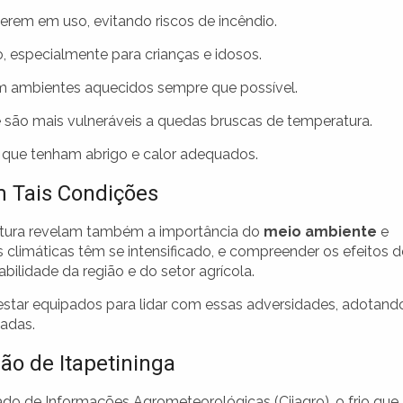
rem em uso, evitando riscos de incêndio.
, especialmente para crianças e idosos.
em ambientes aquecidos sempre que possível.
ue são mais vulneráveis a quedas bruscas de temperatura.
o que tenham abrigo e calor adequados.
 Tais Condições
tura revelam também a importância do
meio ambiente
e
climáticas têm se intensificado, e compreender os efeitos d
bilidade da região e do setor agrícola.
 estar equipados para lidar com essas adversidades, adotand
adas.
ão de Itapetininga
o de Informações Agrometeorológicas (Ciiagro), o frio que