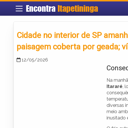
Encontra
Itapetininga
Cidade no interior de SP aman
paisagem coberta por geada; v
12/05/2026
Conseq
Na manhã 
Itararé
, 
consequên
temperatu
diversas 
meio ambi
inusitado