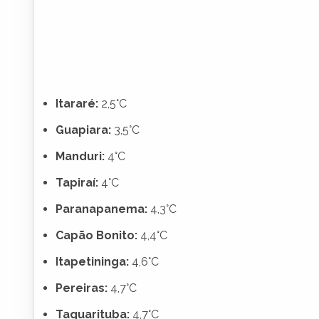
Itararé:
2,5°C
Guapiara:
3,5°C
Manduri:
4°C
Tapiraí:
4°C
Paranapanema:
4,3°C
Capão Bonito:
4,4°C
Itapetininga:
4,6°C
Pereiras:
4,7°C
Taquarituba:
4,7°C