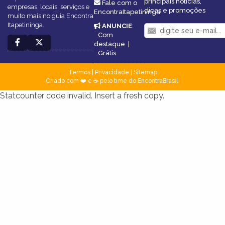
principais notícias,
Fale com o
empresas, locais, serviços e
dicas e promoções
EncontraItapetininga
muito mais no guia Encontra
Itapetininga.
ANUNCIE
:
Com
destaque
|
Grátis
Termos
|
Privacidade
|
Sitemap
Criado com ❤️ e ☕ pelo time do EncontraBrasil
Statcounter code invalid. Insert a fresh copy.