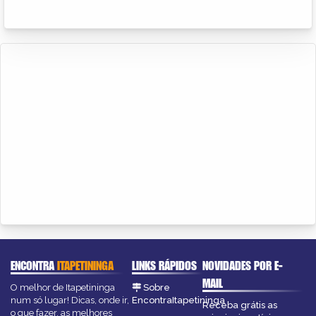
ENCONTRA
ITAPETININGA
LINKS RÁPIDOS
NOVIDADES POR E-
MAIL
O melhor de Itapetininga
Sobre
num só lugar! Dicas, onde ir,
EncontraItapetininga
Receba grátis as
o que fazer, as melhores