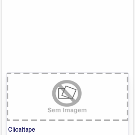
ClicaItape