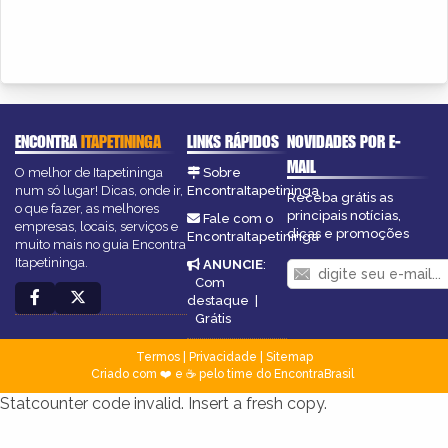
ENCONTRA
ITAPETININGA
LINKS RÁPIDOS
NOVIDADES POR E-
MAIL
O melhor de Itapetininga
Sobre
num só lugar! Dicas, onde ir,
EncontraItapetininga
Receba grátis as
o que fazer, as melhores
principais notícias,
Fale com o
empresas, locais, serviços e
dicas e promoções
EncontraItapetininga
muito mais no guia Encontra
Itapetininga.
ANUNCIE
:
Com
destaque
|
Grátis
Termos
|
Privacidade
|
Sitemap
Criado com ❤️ e ☕ pelo time do EncontraBrasil
Statcounter code invalid. Insert a fresh copy.