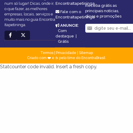
num só lugar! Dicas, onde ir,
EncontraItapetininga
Receba grátis as
o que fazer, as melhores
principais notícias,
Fale com o
empresas, locais, serviços e
dicas e promoções
EncontraItapetininga
muito mais no guia Encontra
Itapetininga.
ANUNCIE
:
Com
destaque
|
Grátis
Termos
|
Privacidade
|
Sitemap
Criado com ❤️ e ☕ pelo time do EncontraBrasil
Statcounter code invalid. Insert a fresh copy.