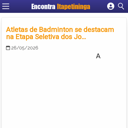
Encontra
Itapetininga
Cadastrar empresa
Fazer login
Atletas de Badminton se destacam
Criar conta
na Etapa Seletiva dos Jo…
26/05/2026
A