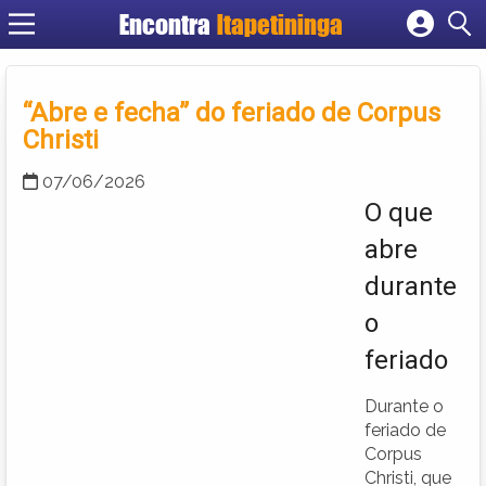
Encontra
Itapetininga
Cadastrar empresa
Fazer login
“Abre e fecha” do feriado de Corpus
Criar conta
Christi
07/06/2026
O que
abre
durante
o
feriado
Durante o
feriado de
Corpus
Christi, que