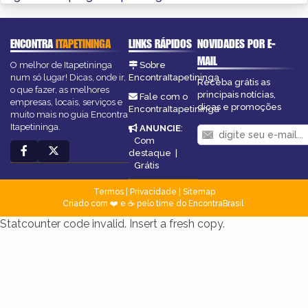
ENCONTRA
ITAPETININGA
LINKS RÁPIDOS
NOVIDADES POR E-
MAIL
O melhor de Itapetininga
Sobre
num só lugar! Dicas, onde ir,
EncontraItapetininga
Receba grátis as
o que fazer, as melhores
principais notícias,
Fale com o
empresas, locais, serviços e
dicas e promoções
EncontraItapetininga
muito mais no guia Encontra
Itapetininga.
ANUNCIE
:
Com
destaque
|
Grátis
Termos
|
Privacidade
|
Sitemap
Criado com ❤️ e ☕ pelo time do EncontraBrasil
Statcounter code invalid. Insert a fresh copy.