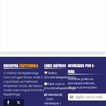
ENCONTRA
ITAPETININGA
LINKS RÁPIDOS
NOVIDADES POR E-
MAIL
O melhor de Itapetininga
Sobre
num só lugar! Dicas, onde ir,
EncontraItapetininga
Receba grátis as
o que fazer, as melhores
principais notícias,
Fale com o
empresas, locais, serviços e
dicas e promoções
EncontraItapetininga
muito mais no guia Encontra
Itapetininga.
ANUNCIE
:
Com
destaque
|