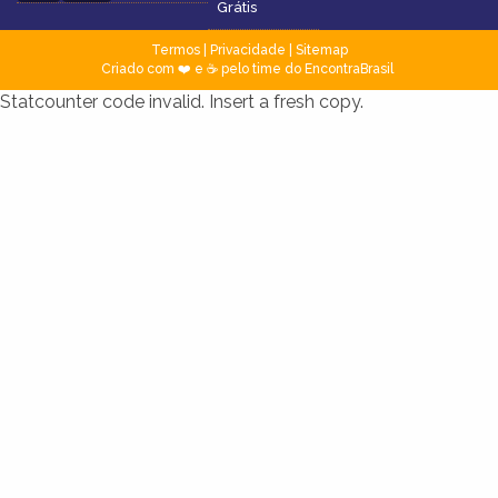
Grátis
Termos
|
Privacidade
|
Sitemap
Criado com ❤️ e ☕ pelo time do EncontraBrasil
Statcounter code invalid. Insert a fresh copy.