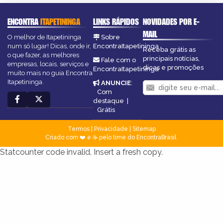
ENCONTRA
ITAPETININGA
LINKS RÁPIDOS
NOVIDADES POR E-
MAIL
O melhor de Itapetininga
Sobre
num só lugar! Dicas, onde ir,
EncontraItapetininga
Receba grátis as
o que fazer, as melhores
principais notícias,
Fale com o
empresas, locais, serviços e
dicas e promoções
EncontraItapetininga
muito mais no guia Encontra
Itapetininga.
ANUNCIE
:
Com
destaque
|
Grátis
Termos
|
Privacidade
|
Sitemap
Criado com ❤️ e ☕ pelo time do EncontraBrasil
Statcounter code invalid. Insert a fresh copy.