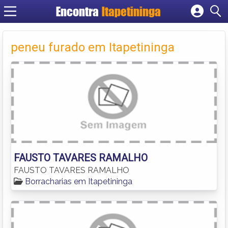
Encontra
Itapetininga
Cadastrar empresa
Fazer login
peneu furado em Itapetininga
Criar conta
FAUSTO TAVARES RAMALHO
FAUSTO TAVARES RAMALHO
Borracharias em Itapetininga