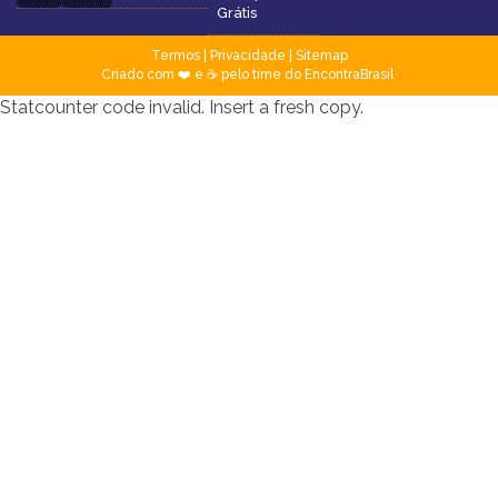
Grátis
Termos
|
Privacidade
|
Sitemap
Criado com ❤️ e ☕ pelo time do EncontraBrasil
Statcounter code invalid. Insert a fresh copy.