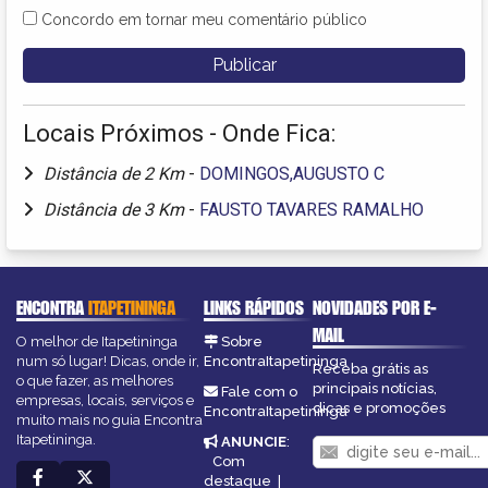
Concordo em tornar meu comentário público
Locais Próximos - Onde Fica:
Distância de 2 Km
-
DOMINGOS,AUGUSTO C
Distância de 3 Km
-
FAUSTO TAVARES RAMALHO
ENCONTRA
ITAPETININGA
LINKS RÁPIDOS
NOVIDADES POR E-
MAIL
O melhor de Itapetininga
Sobre
num só lugar! Dicas, onde ir,
EncontraItapetininga
Receba grátis as
o que fazer, as melhores
principais notícias,
Fale com o
empresas, locais, serviços e
dicas e promoções
EncontraItapetininga
muito mais no guia Encontra
Itapetininga.
ANUNCIE
:
Com
destaque
|