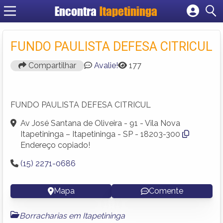
Encontra
Itapetininga
Cadastrar empresa
Fazer login
FUNDO PAULISTA DEFESA CITRICUL
Criar conta
Compartilhar
Avalie!
177
FUNDO PAULISTA DEFESA CITRICUL
Av José Santana de Oliveira - 91 - Vila Nova
Itapetininga – Itapetininga - SP - 18203-300
Endereço copiado!
(15) 2271-0686
Mapa
Comente
Borracharias em Itapetininga