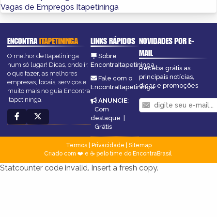
Vagas de Empregos Itapetininga
ENCONTRA
ITAPETININGA
LINKS RÁPIDOS
NOVIDADES POR E-
MAIL
O melhor de Itapetininga
Sobre
num só lugar! Dicas, onde ir,
EncontraItapetininga
Receba grátis as
o que fazer, as melhores
principais notícias,
Fale com o
empresas, locais, serviços e
dicas e promoções
EncontraItapetininga
muito mais no guia Encontra
Itapetininga.
ANUNCIE
:
Com
destaque
|
Grátis
Termos
|
Privacidade
|
Sitemap
Criado com ❤️ e ☕ pelo time do EncontraBrasil
Statcounter code invalid. Insert a fresh copy.