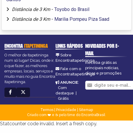
Distância de 3 Km
-
Toyobo do Brasil
Distância de 3 Km
-
Marilia Pompeu Piza Saad
ENCONTRA
ITAPETININGA
LINKS RÁPIDOS
NOVIDADES POR E-
MAIL
O melhor de Itapetininga
Sobre
num só lugar! Dicas, onde ir,
EncontraItapetininga
Receba grátis as
o que fazer, as melhores
principais notícias,
Fale com o
empresas, locais, serviços e
dicas e promoções
EncontraItapetininga
muito mais no guia Encontra
Itapetininga.
ANUNCIE
:
Com
destaque
|
Grátis
Termos
|
Privacidade
|
Sitemap
Criado com ❤️ e ☕ pelo time do EncontraBrasil
Statcounter code invalid. Insert a fresh copy.