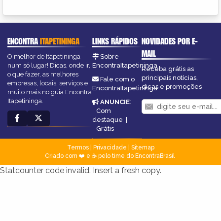
ENCONTRA
ITAPETININGA
LINKS RÁPIDOS
NOVIDADES POR E-
MAIL
O melhor de Itapetininga
Sobre
num só lugar! Dicas, onde ir,
EncontraItapetininga
Receba grátis as
o que fazer, as melhores
principais notícias,
Fale com o
empresas, locais, serviços e
dicas e promoções
EncontraItapetininga
muito mais no guia Encontra
Itapetininga.
ANUNCIE
:
Com
destaque
|
Grátis
Termos
|
Privacidade
|
Sitemap
Criado com ❤️ e ☕ pelo time do EncontraBrasil
Statcounter code invalid. Insert a fresh copy.