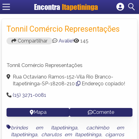
Encontra
Itapetininga
Cadastrar empresa
Fazer login
Tonnil Comércio Representações
Criar conta
Compartilhar
Avalie!
145
Tonnil Comércio Representações
Rua Octaviano Ramos-152-Vila Rio Branco-
Itapetininga-SP-18208-210
Endereço copiado!
(15) 3271-0081
Mapa
Comente
brindes em Itapetininga
,
cachimbo em
Itapetininga
,
charutos em Itapetininga
,
cigarros