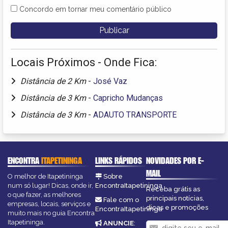
Concordo em tornar meu comentário público
Locais Próximos - Onde Fica:
Distância de 2 Km
-
José Vaz
Distância de 3 Km
-
Capricho Mudanças
Distância de 3 Km
-
ADAUTO TRANSPORTE
ENCONTRA
ITAPETININGA
LINKS RÁPIDOS
NOVIDADES POR E-
MAIL
O melhor de Itapetininga
Sobre
num só lugar! Dicas, onde ir,
EncontraItapetininga
Receba grátis as
o que fazer, as melhores
principais notícias,
Fale com o
empresas, locais, serviços e
dicas e promoções
EncontraItapetininga
muito mais no guia Encontra
Itapetininga.
ANUNCIE
: