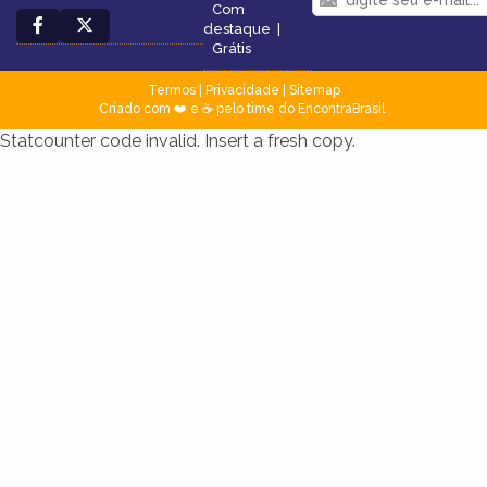
Com
destaque
|
Grátis
Termos
|
Privacidade
|
Sitemap
Criado com ❤️ e ☕ pelo time do EncontraBrasil
Statcounter code invalid. Insert a fresh copy.