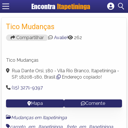
Encontra
Itapetininga
Cadastrar empresa
Fazer login
Tico Mudanças
Criar conta
Compartilhar
Avalie!
262
Tico Mudanças
Rua Dante Orsi, 180 - Vila Rio Branco, Itapetininga -
SP, 18208-180, Brasil
Endereço copiado!
(15) 3271-9397
Mapa
Comente
Mudanças em Itapetininga
carreto em Itapetininga
,
frete em Itapetininga
,