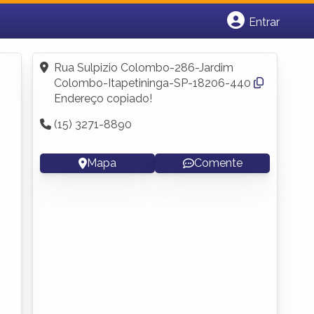
Entrar
Cadastrar empresa
Fazer login
Rua Sulpizio Colombo-286-Jardim
Criar conta
Colombo-Itapetininga-SP-18206-440
Endereço copiado!
(15) 3271-8890
Mapa
Comente