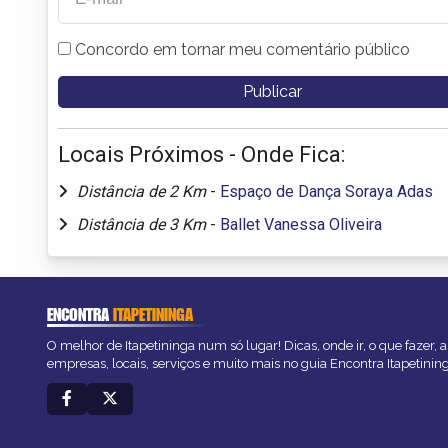
Concordo em tornar meu comentário público
Locais Próximos - Onde Fica:
Distância de 2 Km
-
Espaço de Dança Soraya Adas
Distância de 3 Km
-
Ballet Vanessa Oliveira
ENCONTRA
ITAPETININGA
O melhor de Itapetininga num só lugar! Dicas, onde ir, o que fazer,
empresas, locais, serviços e muito mais no guia Encontra Itapetinin