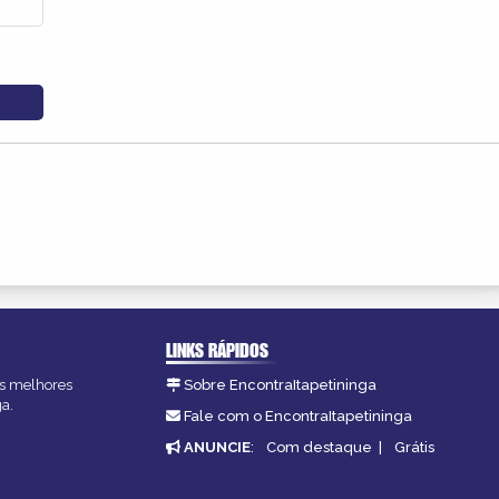
LINKS RÁPIDOS
 as melhores
Sobre EncontraItapetininga
ga.
Fale com o EncontraItapetininga
ANUNCIE
:
Com destaque
|
Grátis