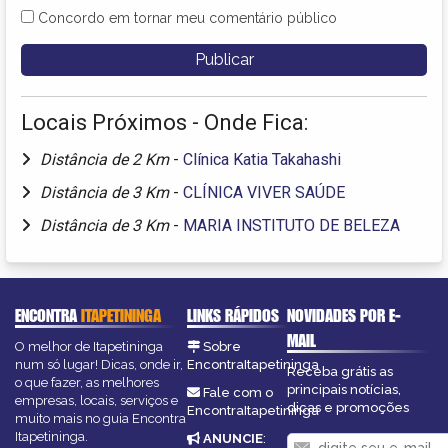
Concordo em tornar meu comentário público
Locais Próximos - Onde Fica:
Distância de 2 Km
-
Clínica Katia Takahashi
Distância de 3 Km
-
CLÍNICA VIVER SAÚDE
Distância de 3 Km
-
MARIA INSTITUTO DE BELEZA
ENCONTRA
ITAPETININGA
LINKS RÁPIDOS
NOVIDADES POR E-
MAIL
O melhor de Itapetininga
Sobre
num só lugar! Dicas, onde ir,
EncontraItapetininga
Receba grátis as
o que fazer, as melhores
principais notícias,
Fale com o
empresas, locais, serviços e
dicas e promoções
EncontraItapetininga
muito mais no guia Encontra
Itapetininga.
ANUNCIE
: