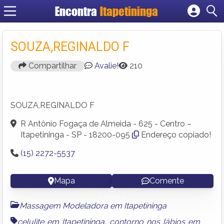
Encontra
Itapetininga
Cadastrar empresa
Fazer login
SOUZA,REGINALDO F
Criar conta
Compartilhar
Avalie!
210
SOUZA,REGINALDO F
R Antônio Fogaça de Almeida - 625 - Centro –
Itapetininga - SP - 18200-095
Endereço copiado!
(15) 2272-5537
Mapa
Comente
Massagem Modeladora em Itapetininga
celulite em Itapetininga
,
contorno nos lábios em