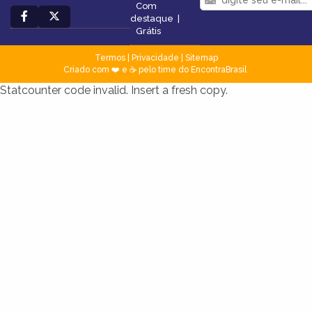
Com
destaque
|
Grátis
Termos
|
Privacidade
|
Sitemap
Criado com ❤️ e ☕ pelo time do EncontraBrasil
Statcounter code invalid. Insert a fresh copy.