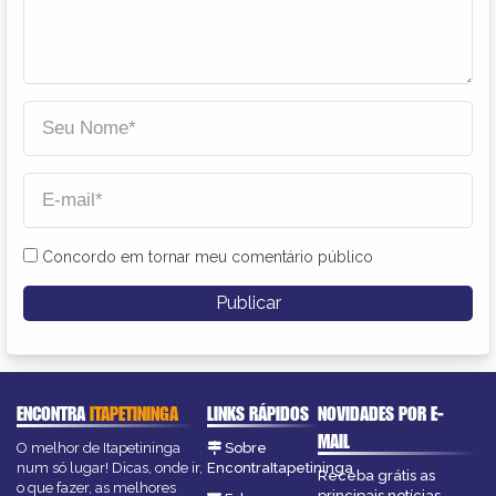
Concordo em tornar meu comentário público
ENCONTRA
ITAPETININGA
LINKS RÁPIDOS
NOVIDADES POR E-
MAIL
O melhor de Itapetininga
Sobre
num só lugar! Dicas, onde ir,
EncontraItapetininga
Receba grátis as
o que fazer, as melhores
principais notícias,