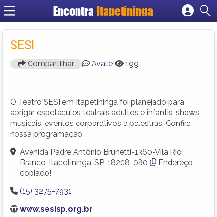
Encontra
Itapetininga
Cadastrar empresa
Fazer login
SESI
Criar conta
Compartilhar
Avalie!
199
O Teatro SESI em Itapetininga foi planejado para
abrigar espetáculos teatrais adultos e infantis, shows,
musicais, eventos corporativos e palestras. Confira
nossa programação.
Avenida Padre Antônio Brunetti-1360-Vila Rio
Branco-Itapetininga-SP-18208-080
Endereço
copiado!
(15) 3275-7931
www.sesisp.org.br