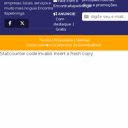
Fale com o
empresas, locais, serviços e
dicas e promoções
EncontraItapetininga
muito mais no guia Encontra
Itapetininga.
ANUNCIE
:
Com
destaque
|
Grátis
Termos
|
Privacidade
|
Sitemap
Criado com ❤️ e ☕ pelo time do EncontraBrasil
Statcounter code invalid. Insert a fresh copy.