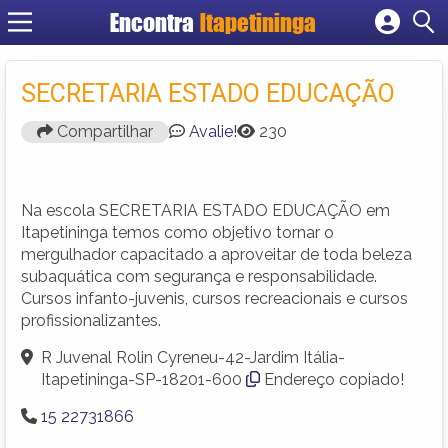
Encontra
Itapetininga
Cadastrar empresa
Fazer login
SECRETARIA ESTADO EDUCAÇÃO
Criar conta
Compartilhar
Avalie!
230
Na escola SECRETARIA ESTADO EDUCAÇÃO em
Itapetininga temos como objetivo tornar o
mergulhador capacitado a aproveitar de toda beleza
subaquática com segurança e responsabilidade.
Cursos infanto-juvenis, cursos recreacionais e cursos
profissionalizantes.
R Juvenal Rolin Cyreneu-42-Jardim Itália-
Itapetininga-SP-18201-600
Endereço copiado!
15 22731866