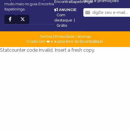
dicas e promoções
EncontraItapetininga
muito mais no guia Encontra
Itapetininga.
ANUNCIE
:
Com
destaque
|
Grátis
Termos
|
Privacidade
|
Sitemap
Criado com ❤️ e ☕ pelo time do EncontraBrasil
Statcounter code invalid. Insert a fresh copy.