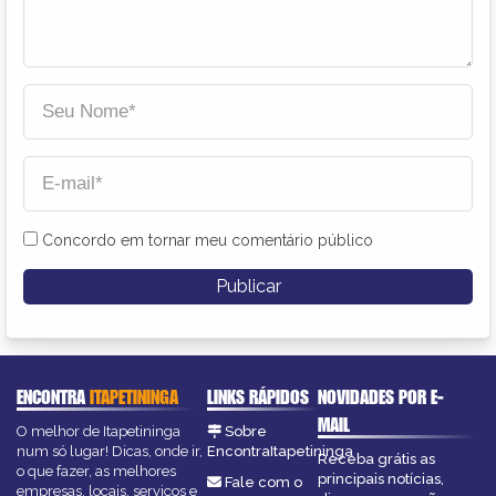
Concordo em tornar meu comentário público
ENCONTRA
ITAPETININGA
LINKS RÁPIDOS
NOVIDADES POR E-
MAIL
O melhor de Itapetininga
Sobre
num só lugar! Dicas, onde ir,
EncontraItapetininga
Receba grátis as
o que fazer, as melhores
principais notícias,
Fale com o
empresas, locais, serviços e