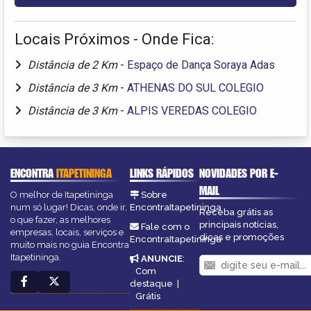
Locais Próximos - Onde Fica:
Distância de 2 Km
-
Espaço de Dança Soraya Adas
Distância de 3 Km
-
ATHENAS DO SUL COLEGIO
Distância de 3 Km
-
ALPIS VEREDAS COLEGIO
ENCONTRA
ITAPETININGA
LINKS RÁPIDOS
NOVIDADES POR E-
MAIL
O melhor de Itapetininga
Sobre
num só lugar! Dicas, onde ir,
EncontraItapetininga
Receba grátis as
o que fazer, as melhores
principais notícias,
Fale com o
empresas, locais, serviços e
dicas e promoções
EncontraItapetininga
muito mais no guia Encontra
Itapetininga.
ANUNCIE
:
Com
destaque
|
Grátis