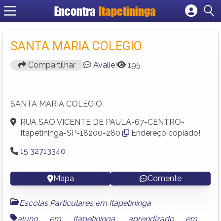
Encontra
Itapetininga
Cadastrar empresa
Fazer login
SANTA MARIA COLEGIO
Criar conta
Compartilhar
Avalie!
195
SANTA MARIA COLEGIO
RUA SAO VICENTE DE PAULA-67-CENTRO-
Itapetininga-SP-18200-280
Endereço copiado!
15 32713340
Mapa
Comente
Escolas Particulares em Itapetininga
aluno em Itapetininga
,
aprendizado em