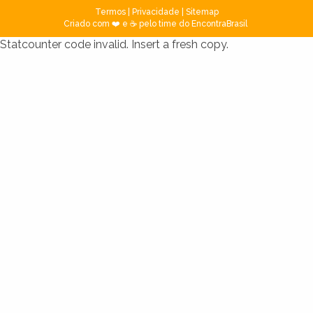
Termos
|
Privacidade
|
Sitemap
Criado com ❤️ e ☕ pelo time do EncontraBrasil
Statcounter code invalid. Insert a fresh copy.