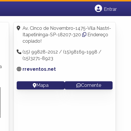
Entrar
Cadastrar empresa
Fazer login
Av. Cinco de Novembro-1475-Vila Nastri-
Criar conta
Itapetininga-SP-18207-320
Endereço
copiado!
(15) 99828-2012 / (15)98169-1998 /
(15)3271-8923
a
rreventos.net
Mapa
Comente