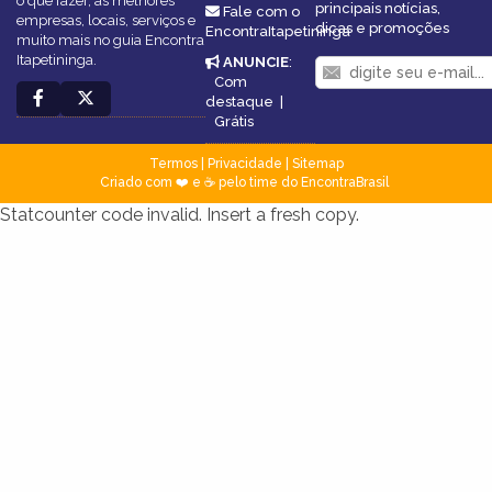
o que fazer, as melhores
principais notícias,
Fale com o
empresas, locais, serviços e
dicas e promoções
EncontraItapetininga
muito mais no guia Encontra
Itapetininga.
ANUNCIE
:
Com
destaque
|
Grátis
Termos
|
Privacidade
|
Sitemap
Criado com ❤️ e ☕ pelo time do EncontraBrasil
Statcounter code invalid. Insert a fresh copy.