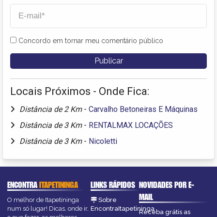
Concordo em tornar meu comentário público
Locais Próximos - Onde Fica:
Distância de 2 Km
-
Carvalho Betoneiras E Máquinas
Distância de 3 Km
-
RENTALMAX LOCAÇÕES
Distância de 3 Km
-
Nicoletti
ENCONTRA
ITAPETININGA
LINKS RÁPIDOS
NOVIDADES POR E-
MAIL
O melhor de Itapetininga
Sobre
num só lugar! Dicas, onde ir,
EncontraItapetininga
Receba grátis as