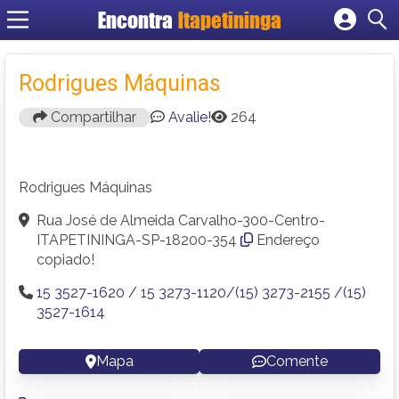
Encontra
Itapetininga
Cadastrar empresa
Fazer login
Rodrigues Máquinas
Criar conta
Compartilhar
Avalie!
264
Rodrigues Máquinas
Rua José de Almeida Carvalho-300-Centro-
ITAPETININGA-SP-18200-354
Endereço
copiado!
15 3527-1620 / 15 3273-1120/(15) 3273-2155 /(15)
3527-1614
Mapa
Comente