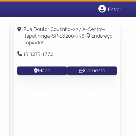
Entrar
Cadastrar empresa
Fazer login
Rua Doutor Coutinho-227 A-Centro-
Criar conta
Itapetininga-SP-18200-358
Endereço
copiado!
15 3275-1772
Mapa
Comente