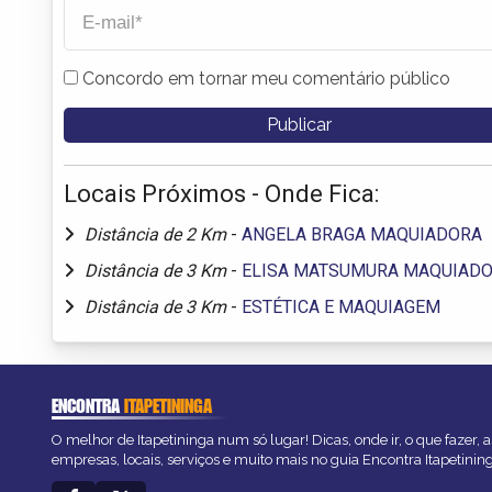
Concordo em tornar meu comentário público
Locais Próximos - Onde Fica:
Distância de 2 Km
-
ANGELA BRAGA MAQUIADORA
Distância de 3 Km
-
ELISA MATSUMURA MAQUIAD
Distância de 3 Km
-
ESTÉTICA E MAQUIAGEM
ENCONTRA
ITAPETININGA
O melhor de Itapetininga num só lugar! Dicas, onde ir, o que fazer,
empresas, locais, serviços e muito mais no guia Encontra Itapetinin