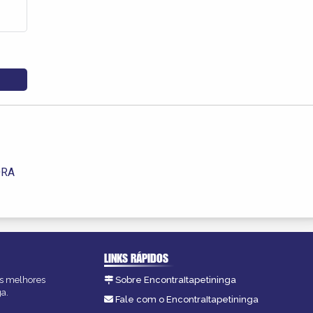
ORA
LINKS RÁPIDOS
 as melhores
Sobre EncontraItapetininga
ga.
Fale com o EncontraItapetininga