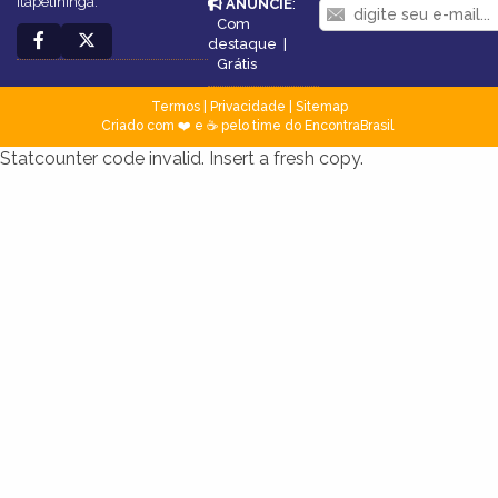
Itapetininga.
ANUNCIE
:
Com
destaque
|
Grátis
Termos
|
Privacidade
|
Sitemap
Criado com ❤️ e ☕ pelo time do EncontraBrasil
Statcounter code invalid. Insert a fresh copy.