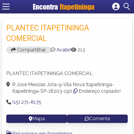
Encontra
Itapetininga
Cadastrar empresa
Fazer login
PLANTEC ITAPETININGA
Criar conta
COMERCIAL
Compartilhar
Avalie!
213
PLANTEC ITAPETININGA COMERCIAL
R José Messias Jota-9-Vila Nova Itapetininga-
Itapetininga-SP-18203-190
Endereço copiado!
(15) 271-8175
Mapa
Comente
Paisagismo em Itapetininga