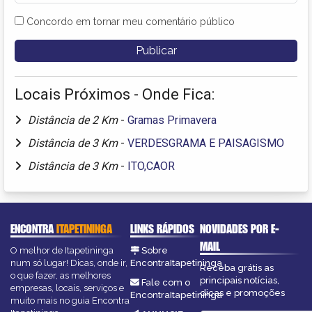
Concordo em tornar meu comentário público
Locais Próximos - Onde Fica:
Distância de 2 Km
-
Gramas Primavera
Distância de 3 Km
-
VERDESGRAMA E PAISAGISMO
Distância de 3 Km
-
ITO,CAOR
ENCONTRA
ITAPETININGA
LINKS RÁPIDOS
NOVIDADES POR E-
MAIL
O melhor de Itapetininga
Sobre
num só lugar! Dicas, onde ir,
EncontraItapetininga
Receba grátis as
o que fazer, as melhores
principais notícias,
Fale com o
empresas, locais, serviços e
dicas e promoções
EncontraItapetininga
muito mais no guia Encontra